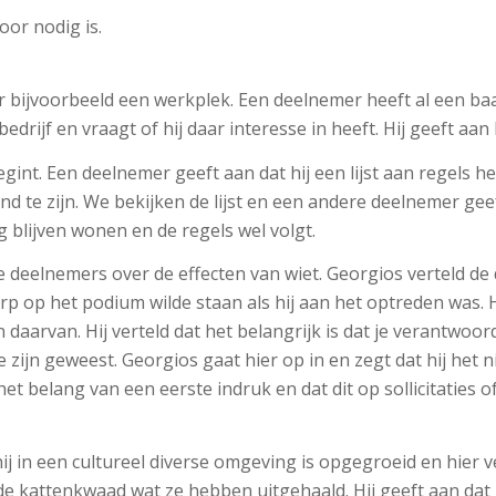
or nodig is.
r bijvoorbeeld een werkplek. Een deelnemer heeft al een baa
edrijf en vraagt of hij daar interesse in heeft. Hij geeft aan
int. Een deelnemer geeft aan dat hij een lijst aan regels h
end te zijn. We bekijken de lijst en een andere deelnemer geef
mag blijven wonen en de regels wel volgt.
deelnemers over de effecten van wiet. Georgios verteld de 
rp op het podium wilde staan als hij aan het optreden was. Hi
 daarvan. Hij verteld dat het belangrijk is dat je verantwoor
 zijn geweest. Georgios gaat hier op in en zegt dat hij het
 belang van een eerste indruk en dat dit op sollicitaties of
t hij in een cultureel diverse omgeving is opgegroeid en hier
n de kattenkwaad wat ze hebben uitgehaald. Hij geeft aan 