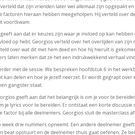
erteld dat zijn vrienden later wel allemaal zijn opgepakt e
ke factoren hieraan hebben meegeholpen. Hij verteld over 
it voortkwam.
ft aan dat er keuzes zijn waar je invloed op kan hebben e
vloed op hebt. Georgios verteld over het overlijden van zijn
rteld over wat dit met hem deed en hoe hij hieruit is gekom
ers laten merken dat ze het een indrukwekkend verhaal vin
rder met de sessie. We bespreken hoofdstuk 6 in het werk
nt kan delen en hoe je jezelf neerzet. Er wordt gegrapt over
een gangster staat.
rgios geeft aan dat het belangrijk is om je voor te berei
je lyrics voor te bereiden. Er ontstaat een korte discussie
factor bij alle deelnemers. Georgios sluit de masterclass af
e week drie nummers opneemt. Een andere deelnemer geeft 
een beat opstuurt en de deelnemer thuis gaat oefenen. Ze b