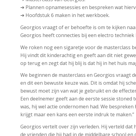
➔ Plannen opnamesessies en bespreken wat hiervo
➔ Hoofdstuk 6 maken in het werkboek.
Georgios vraagt of er behoefte is om te kijken naa
Georgios heeft connecties bij een electro techniek b
We roken nog een sigaretje voor de masterclass beg
Hij vindt dit kinderachtig en geeft aan dit niet gew
op terug en zegt dat hij blij is dat hij in het huis 
We beginnen de masterclass en Georgios vraagt de 
en dit een bewuste keuze was. Dit is omdat hij sche
bewust moet zijn van wat je gebruikt en de effecten
Een deelnemer geeft aan de eerste sessie stoned te
was, hij wel actie ondernomen had. We bespreken het
krijgt maar een kans een eerste indruk te maken.”
Georgios vertelt over zijn verleden. Hij verteld da
de vrienden die hij had in de middelbare school e