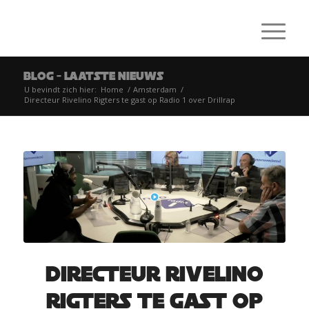
Blog - laatste nieuws
U bevindt zich hier:
Home
/
Amsterdam
/
Directeur Rivelino Rigters te gast op Radio 1 over Drillrap
Directeur Rivelino
Rigters te gast op